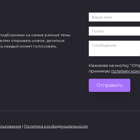
и подборками на самые разные темы.
елям открывать новое, делиться
сь каждый может голосовать,
Нажимая на кнопку "Отпр
принимаю
политику кон
Отправить
ользования
|
Политика конфиденциальности