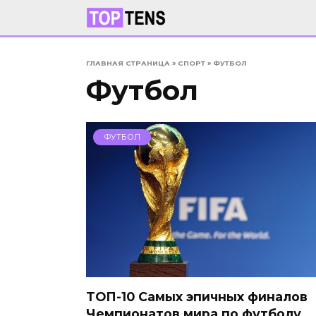
Перейти
к
содержанию
ГЛАВНАЯ СТРАНИЦА
»
СПОРТ
»
ФУТБОЛ
Футбол
ФУТБОЛ
ТОП-10 Самых эпичных финалов
Чемпионатов мира по футболу