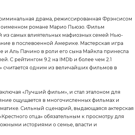
 криминальная драма, режиссированная Фрэнсисом
дноименном романе Марио Пьюзо. Фильм
ой из самых влиятельных мафиозных семей Нью-
вание в послевоенной Америке. Мастерская игра
е и Аль Пачино в роли его сына Майкла принесла
. С рейтингом 9.2 на IMDb и более чем 2.1
» считается одним из величайших фильмов в
включая «Лучший фильм», и стал эталоном для
яние ощущается в многочисленных фильмах и
ематике. Сильный сценарий, выдающаяся актерская
«Крестного отца» обязательным к просмотру для
сложными историями о семье, власти и