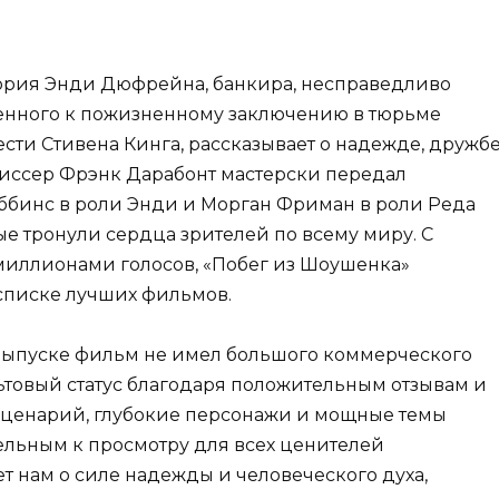
стория Энди Дюфрейна, банкира, несправедливо
ренного к пожизненному заключению в тюрьме
сти Стивена Кинга, рассказывает о надежде, дружб
жиссер Фрэнк Дарабонт мастерски передал
ббинс в роли Энди и Морган Фриман в роли Реда
е тронули сердца зрителей по всему миру. С
 миллионами голосов, «Побег из Шоушенка»
 списке лучших фильмов.
 выпуске фильм не имел большого коммерческого
ьтовый статус благодаря положительным отзывам и
ценарий, глубокие персонажи и мощные темы
ельным к просмотру для всех ценителей
т нам о силе надежды и человеческого духа,