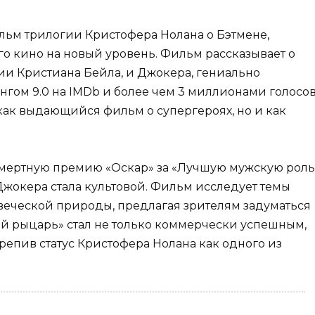
льм трилогии Кристофера Нолана о Бэтмене,
о кино на новый уровень. Фильм рассказывает о
ии Кристиана Бейла, и Джокера, гениально
гом 9.0 на IMDb и более чем 3 миллионами голосов
как выдающийся фильм о супергероях, но и как
смертную премию «Оскар» за «Лучшую мужскую роль
 Джокера стала культовой. Фильм исследует темы
овеческой природы, предлагая зрителям задуматься
ый рыцарь» стал не только коммерчески успешным,
репив статус Кристофера Нолана как одного из