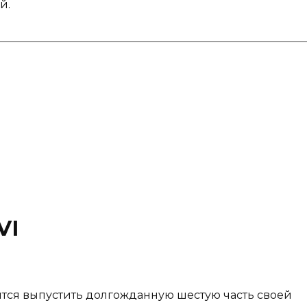
й.
VI
ится выпустить долгожданную шестую часть своей