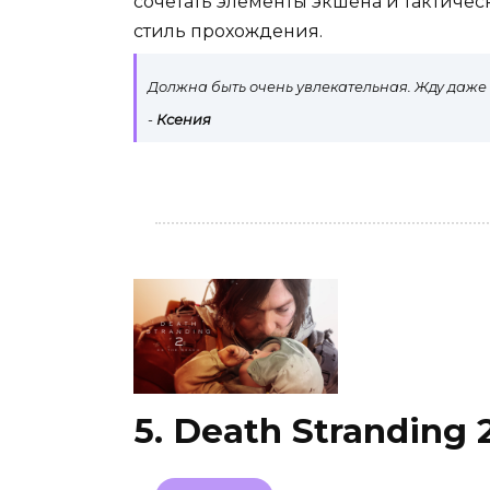
сочетать элементы экшена и тактичес
стиль прохождения.
Должна быть очень увлекательная. Жду даж
-
Ксения
5. Death Stranding 