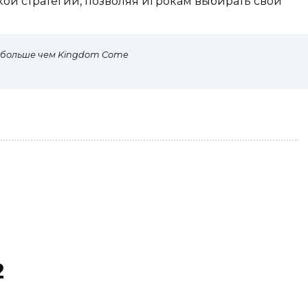
кой стратегии, позволяя игрокам выбирать свой
е больше чем Kingdom Come
2